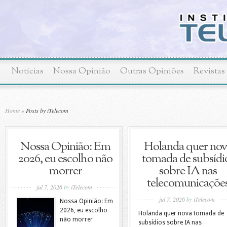
Notícias
Nossa Opinião
Outras Opiniões
Revistas
Home
»
Posts by iTelecom
Nossa Opinião: Em
Holanda quer no
2026, eu escolho não
tomada de subsídi
morrer
sobre IA nas
telecomunicaçõe
jul 7, 2026
by
iTelecom
jul 7, 2026
by
iTelecom
Nossa Opinião: Em
2026, eu escolho
Holanda quer nova tomada de
não morrer
subsídios sobre IA nas