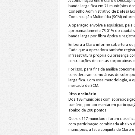
A combinação entre Claro e Desktop 
banda larga fixa em 71 municípios do
Conselho Administrativo de Defesa Eco
Comunicação Multimídia (SCM) inform
A operação envolve a aquisição, pela 
aproximadamente 73,01% do capital so
banda larga por fibra óptica e regist
Embora a Claro informe cobertura ou 
Cade que a operadora também registra
infraestrutura própria ou presença co
contratações de contas corporativas cu
Por isso, para fins da análise concorr
consideraram como áreas de sobrepos
larga fixa. Com essa metodologia, a 
mercado de SCM.
Rito ordinário
Dos 198 municípios com sobreposição
sumário, por apresentarem participaç
abaixo de 200 pontos.
Outros 117 municípios foram classifica
com participação combinada abaixo d
municípios, a fatia conjunta de Claro