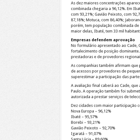
As dez maiores concentrações aparece
combinada chegaria a 96,12%. Em Ibat
com 93,21%; Gavião Peixoto, com 92,70
87,18%; Motuca, com 86,40%; Jaborand
porém, tem população combinada de ce
maior delas, Ibaté, tem 33 mil habitant
Empresas defendem aprovação
No formulário apresentado ao Cade, C
fortalecimento de posição dominante
prestadoras e de provedores regionais
As companhias também afirmam que par
de acessos por provedores de pequen
superestimar a participação das parte
A avaliação final caberá ao Cade, que
Paulo. A operação também foi submetid
autorizada a prestar serviços de telec
Dez cidades com maior participação
Nova Europa – 96,12%
Ibaté – 95,57%
Borebi – 93,21%
Gavião Peixoto – 92,70%
Igaratá – 91,07%
Santa Lúcia – 89,60%