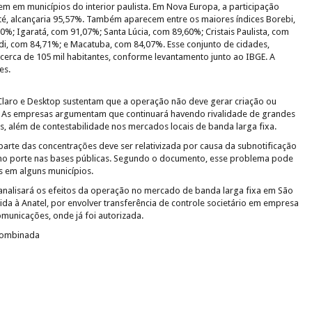
m em municípios do interior paulista. Em Nova Europa, a participação
é, alcançaria 95,57%. Também aparecem entre os maiores índices Borebi,
%; Igaratá, com 91,07%; Santa Lúcia, com 89,60%; Cristais Paulista, com
i, com 84,71%; e Macatuba, com 84,07%. Esse conjunto de cidades,
rca de 105 mil habitantes, conforme levantamento junto ao IBGE. A
es.
laro e Desktop sustentam que a operação não deve gerar criação ou
. As empresas argumentam que continuará havendo rivalidade de grandes
, além de contestabilidade nos mercados locais de banda larga fixa.
te das concentrações deve ser relativizada por causa da subnotificação
o porte nas bases públicas. Segundo o documento, esse problema pode
s em alguns municípios.
 analisará os efeitos da operação no mercado de banda larga fixa em São
a à Anatel, por envolver transferência de controle societário em empresa
omunicações, onde já foi autorizada.
 combinada