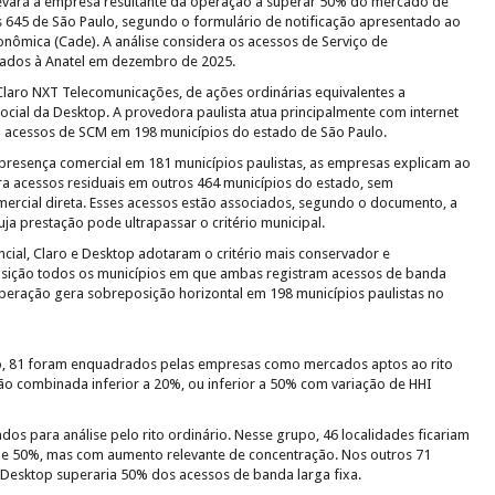
levará a empresa resultante da operação a superar 50% do mercado de
s 645 de São Paulo, segundo o formulário de notificação apresentado ao
nômica (Cade). A análise considera os acessos de Serviço de
ados à Anatel em dezembro de 2025.
Claro NXT Telecomunicações, de ações ordinárias equivalentes a
cial da Desktop. A provedora paulista atua principalmente com internet
ra acessos de SCM em 198 municípios do estado de São Paulo.
presença comercial em 181 municípios paulistas, as empresas explicam ao
 acessos residuais em outros 464 municípios do estado, sem
mercial direta. Esses acessos estão associados, segundo o documento, a
ja prestação pode ultrapassar o critério municipal.
encial, Claro e Desktop adotaram o critério mais conservador e
ição todos os municípios em que ambas registram acessos de banda
operação gera sobreposição horizontal em 198 municípios paulistas no
, 81 foram enquadrados pelas empresas como mercados aptos ao rito
ão combinada inferior a 20%, ou inferior a 50% com variação de HHI
dos para análise pelo rito ordinário. Nesse grupo, 46 localidades ficariam
e 50%, mas com aumento relevante de concentração. Nos outros 71
 e Desktop superaria 50% dos acessos de banda larga fixa.