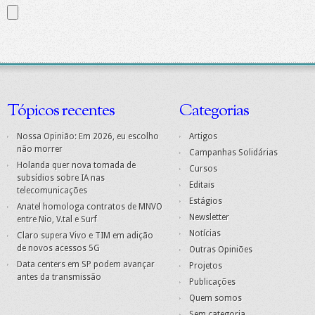
Tópicos recentes
Categorias
Nossa Opinião: Em 2026, eu escolho
Artigos
não morrer
Campanhas Solidárias
Holanda quer nova tomada de
Cursos
subsídios sobre IA nas
Editais
telecomunicações
Estágios
Anatel homologa contratos de MNVO
Newsletter
entre Nio, V.tal e Surf
Notícias
Claro supera Vivo e TIM em adição
de novos acessos 5G
Outras Opiniões
Data centers em SP podem avançar
Projetos
antes da transmissão
Publicações
Quem somos
Sem categoria