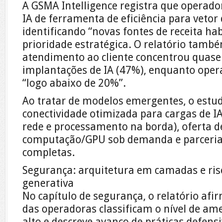
A GSMA Intelligence registra que operad
IA de ferramenta de eficiência para veto
identificando “novas fontes de receita ha
prioridade estratégica. O relatório tamb
atendimento ao cliente concentrou quas
implantações de IA (47%), enquanto oper
“logo abaixo de 20%”.
Ao tratar de modelos emergentes, o estud
conectividade otimizada para cargas de I
rede e processamento na borda), oferta d
computação/GPU sob demanda e parceria
completas.
Segurança: arquitetura em camadas e ris
generativa
No capítulo de segurança, o relatório af
das operadoras classificam o nível de a
alto e descreve avanço de práticas defens