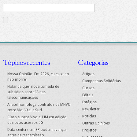
Tópicos recentes
Categorias
Nossa Opinião: Em 2026, eu escolho
Artigos
não morrer
Campanhas Solidárias
Holanda quer nova tomada de
Cursos
subsídios sobre IA nas
Editais
telecomunicações
Estágios
Anatel homologa contratos de MNVO
Newsletter
entre Nio, V.tal e Surf
Notícias
Claro supera Vivo e TIM em adição
de novos acessos 5G
Outras Opiniões
Data centers em SP podem avançar
Projetos
antes da transmissão