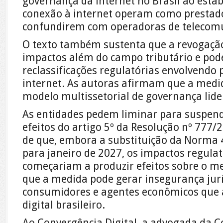
governança da internet no Brasil ao esta
conexão à internet operam como prestado
confundirem com operadoras de telecom
O texto também sustenta que a revogaçã
impactos além do campo tributário e pode
reclassificações regulatórias envolvendo 
internet. As autoras afirmam que a medi
modelo multissetorial de governança lide
As entidades pedem liminar para suspen
efeitos do artigo 5º da Resolução nº 777
de que, embora a substituição da Norma 4
para janeiro de 2027, os impactos regulat
começariam a produzir efeitos sobre o m
que a medida pode gerar insegurança jurí
consumidores e agentes econômicos que
digital brasileiro.
Ao Convergência Digital, a advogada da Co