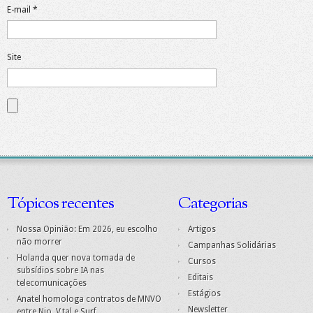
E-mail
*
Site
Tópicos recentes
Categorias
Nossa Opinião: Em 2026, eu escolho
Artigos
não morrer
Campanhas Solidárias
Holanda quer nova tomada de
Cursos
subsídios sobre IA nas
Editais
telecomunicações
Estágios
Anatel homologa contratos de MNVO
Newsletter
entre Nio, V.tal e Surf