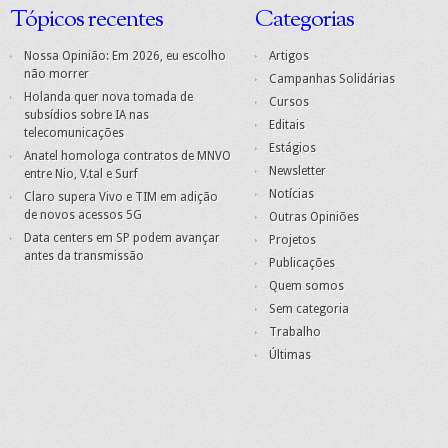
Tópicos recentes
Categorias
Nossa Opinião: Em 2026, eu escolho
Artigos
não morrer
Campanhas Solidárias
Holanda quer nova tomada de
Cursos
subsídios sobre IA nas
Editais
telecomunicações
Estágios
Anatel homologa contratos de MNVO
Newsletter
entre Nio, V.tal e Surf
Notícias
Claro supera Vivo e TIM em adição
de novos acessos 5G
Outras Opiniões
Data centers em SP podem avançar
Projetos
antes da transmissão
Publicações
Quem somos
Sem categoria
Trabalho
Últimas