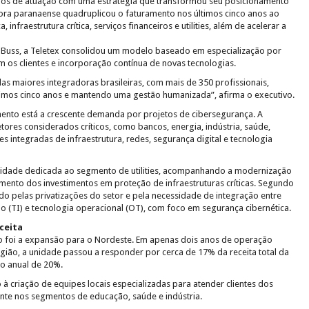
anos de atuação com uma estratégia que transformou seu posicionamento
ora paranaense quadruplicou o faturamento nos últimos cinco anos ao
infraestrutura crítica, serviços financeiros e utilities, além de acelerar a
 Buss, a Teletex consolidou um modelo baseado em especialização por
 os clientes e incorporação contínua de novas tecnologias.
maiores integradoras brasileiras, com mais de 350 profissionais,
imos cinco anos e mantendo uma gestão humanizada”, afirma o executivo.
mento está a crescente demanda por projetos de cibersegurança. A
res considerados críticos, como bancos, energia, indústria, saúde,
 integradas de infraestrutura, redes, segurança digital e tecnologia
dade dedicada ao segmento de utilities, acompanhando a modernização
mento dos investimentos em proteção de infraestruturas críticas. Segundo
do pelas privatizações do setor e pela necessidade de integração entre
 (TI) e tecnologia operacional (OT), com foco em segurança cibernética.
ceita
o foi a expansão para o Nordeste. Em apenas dois anos de operação
gião, a unidade passou a responder por cerca de 17% da receita total da
o anual de 20%.
 criação de equipes locais especializadas para atender clientes dos
ente nos segmentos de educação, saúde e indústria.