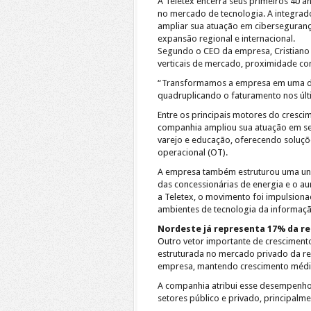
A Teletex encerra seus primeiros 40 
no mercado de tecnologia. A integrad
ampliar sua atuação em cibersegurança, 
expansão regional e internacional.
Segundo o CEO da empresa, Cristiano
verticais de mercado, proximidade com
“Transformamos a empresa em uma das 
quadruplicando o faturamento nos últ
Entre os principais motores do cresci
companhia ampliou sua atuação em seto
varejo e educação, oferecendo soluções
operacional (OT).
A empresa também estruturou uma uni
das concessionárias de energia e o au
a Teletex, o movimento foi impulsiona
ambientes de tecnologia da informação
Nordeste já representa 17% da re
Outro vetor importante de cresciment
estruturada no mercado privado da re
empresa, mantendo crescimento médi
A companhia atribui esse desempenho à
setores público e privado, principalm