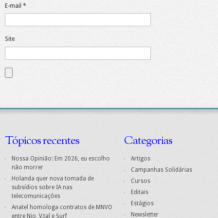
E-mail
*
Site
Tópicos recentes
Categorias
Nossa Opinião: Em 2026, eu escolho
Artigos
não morrer
Campanhas Solidárias
Holanda quer nova tomada de
Cursos
subsídios sobre IA nas
Editais
telecomunicações
Estágios
Anatel homologa contratos de MNVO
Newsletter
entre Nio, V.tal e Surf