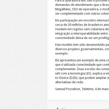
Para a operadora iuh!, não é possível
demandas de atendimento que o Brasil
Magalhães, CEO da operadora, o model
ser complementado com outras cobertu
Em participação em encontro internac
cerca de 30 milhões de brasileiros ai
residem em regiões sem cobertura de r
integração e interoperabilidade entre 
conectividade deixa de ser um privilég
Este modelo tem sido desenvolvido pel
diversos projetos governamentais, co
exemplo.
Ele apresentou um exemplo de uma co
que é utilizada conectividade que comb
complementar. Duas escolas da comun
iuh! com a tecnologia LEO, explica a 
to-Device (D2D), que podem ampliar 
alternativas de rede.
Samuel Possebon, Teletime, 4 de maio