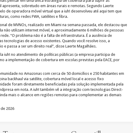
 mais pensar em uma única estratégia de cobertura para suprir as
 apresenta, sobretudo em áreas rurais e remotas. Segundo Laerte
o de operadora móvel virtual que a iuh! desenvolveu até aqui tem que
ras, como redes FWA, satélites e fibra.
ional de MVNOs, realizado em Miami na semana passada, ele destacou que
nda não utilizam internet móvel, e aproximadamente 6 milhões de pessoas
ede. “O problema não é a falta de infraestrutura. É a ausência de
as tecnologias de acesso existentes. Quando você resolve isso, a
io e passa a ser um direito real”, disse Laerte Magalhães.
a iuh! no atendimento de políticas públicas (a empresa participa de
mo a implementação de cobertura em escolas previstas pela EACE, por
munidade no Amazonas com cerca de 50 domicílios e 250 habitantes em
ina backhaul via satélite, cobertura móvel local e acesso fixo
idade foram diretamente beneficiadas pela solução implementada pela
emdpresa em nota. A iuh! também vê a integração com tecnologias Direct-
ainda mais o alcance em regiões remotas para complementar as demais
 de 2026